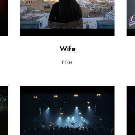
Wifa
Faker