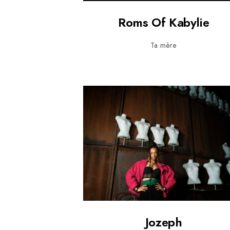
Roms Of Kabylie
Ta mère
Jozeph