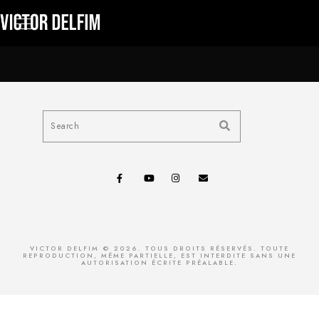
VICTOR DELFIM © 2026. TOUS DROITS RÉSERVÉS. TOUTE
REPRODUCTION, MÊME PARTIELLE, EST INTERDITE SANS UNE
AUTORISATION ÉCRITE PRÉALABLE.