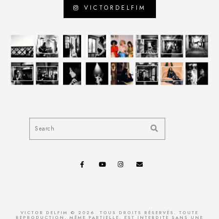
VICTORDELFIM
VICTOR DELFIM © 2026. TOUS DROITS RÉSERVÉS. TOUTE
REPRODUCTION, MÊME PARTIELLE, EST INTERDITE SANS UNE